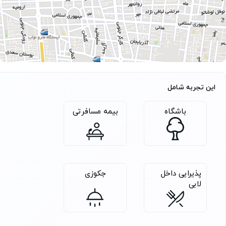
بیشترین لذت را از سفرتان و پکیج تور انتخابی خود ببرید.
مهاجر مجری تخصصی و مستقیم تور جزیره قشم و کیش
است و از این جهت میتوانید مطمئن باشید که همراه با ما
به سفری خواهید رفت که با هزینه مناسبی برای شما تمام
خواهد شد.
خدمات تور
این تجربه شامل
بلیت رفت و برگشت
استقبال فرودگاهی
باشگاه
بیمه مسافرتی
3 شب و 4 روز اقامت در هتل 3 ستاره گلدیس
ورودي رايگان مجموعه پارس سافاري و رستورانهاي موزيک
زنده
صبحانه
پذیرایی داخل
جکوزی
لابی
بیمه مسافرتی
اقامت در اتاق رو به دریا
بليط رايگان جنگ شبانه براي يک نفر در هر اتاق