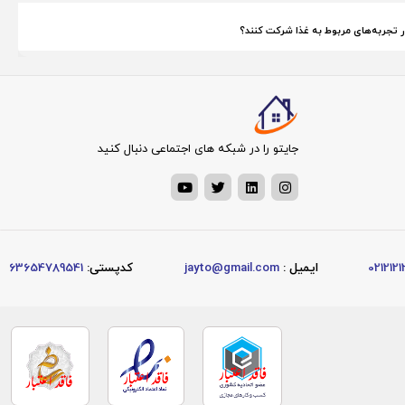
در تجربه‌های مربوط به غذا شرکت کنند؟
جایتو را در شبکه های اجتماعی دنبال کنید
0212121
ایمیل :
jayto@gmail.com
کدپستی:
63654789541