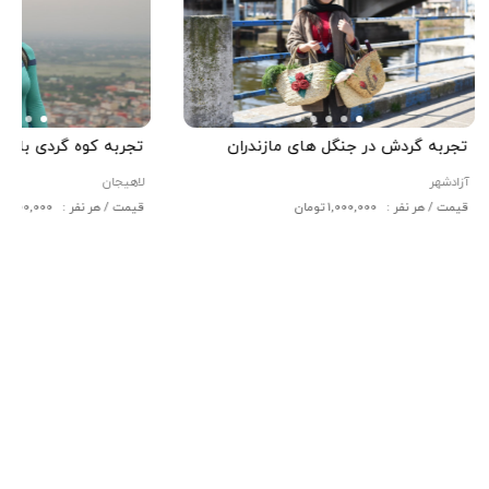
تجربه گردش در جنگل های مازندران
تجربه کوه گردی با پری
آزادشهر
لاهیجان
قیمت / هر نفر : 1,000,000 تومان
قیمت / هر نفر : 200,000 تومان