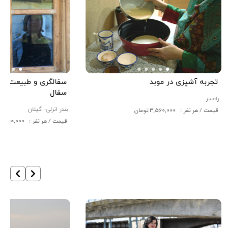
تجربه آشپزی در موبد
سفالگری و طبیعت‌گرد
سفال
رامسر
بندر انزلی-
گیلان
قیمت / هر نفر : 3,560,000 تومان
قیمت / هر نفر : 400,000 تومان