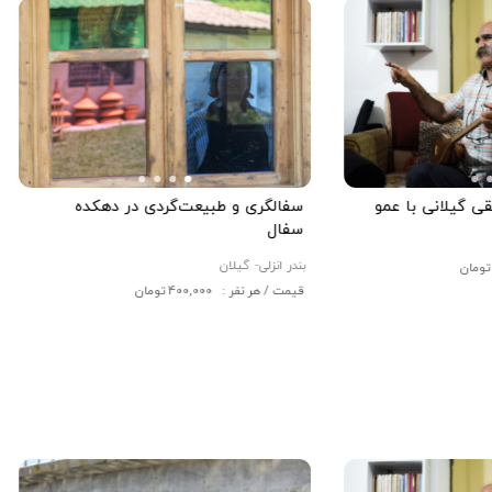
 گیلانی با عمو
سفالگری و طبیعت‌گردی در دهکده
سفال
بندر انزلی-
گیلان
قیمت / هر نفر : 400,000 تومان