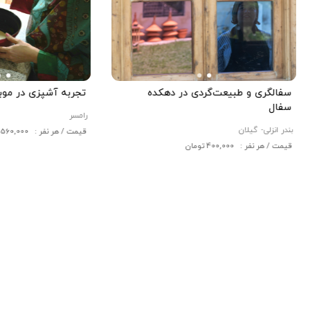
سفالگری و طبیعت‌گردی در دهکده
تجربه آشپزی در موب
سفال
رامسر
بندر انزلی-
گیلان
قیمت / هر نفر : 3,560,000 تومان
قیمت / هر نفر : 400,000 تومان