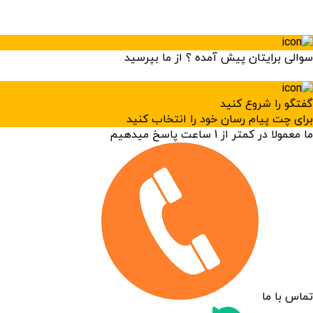
نهار : چلو جوجه یا چلو کباب به همراه نوشابه و ماست
میان وعده : موز، کیک، آبمیوه و بادام زمینی
پک بهداشتی : پد الکل، دستکش، ماسک و دستمال کاغذی
سوالی برایتان پیش آمده ؟ از ما بپرسید
×
بیمه : بیمه مسئولیت مدنی
گفتگو را شروع کنید
برای چت پیام رسان خود را انتخاب کنید
[banner type=”default” style=”colored” class=””]
ما معمولا در کمتر از 1 ساعت پاسخ میدهیم
شرایط و مقررات
[/banner]
برنامه‌های اعلام شده با توجه به شرایط آب و هوایی و
سایر عوامل محیطی یا فنی قابل جابجایی است.
جهت جلوگیری از آلودگی محیط زیست از آوردن هرگونه
ظروف یک‌بار مصرف خودداری فرمائید.
لطفا با دقت کامل برنامه سفر، خدمات تور و اطلاعات
تماس با ما
تکمیلی را مطالعه نموده و در مورد هرگونه ابهام از دفتر