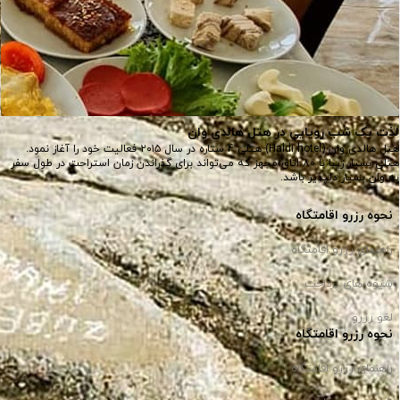
لذت یک شب رویایی در هتل هالدی وان
هتل هالدی وان (Haldi hotel) هتلی 4 ستاره در سال ۲۰۱۵ فعالیت خود را آغاز نمود.
هتلی بسیار زیبا با 80 اتاق مجهز که می‌تواند برای گذراندن زمان استراحت در طول سفر
به وان بسیار دلپذیر باشد.
نحوه رزرو اقامتگاه
راهنمای رزرو اقامتگاه
شیوه های پرداخت
لغو رزرو
نحوه رزرو اقامتگاه
راهنمای رزرو اقامتگاه