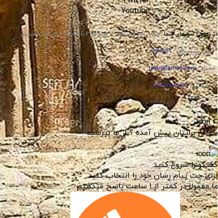
Twitter
Youtube
در تمامی سفر‌های شما
،
همه روزه از ساعت ۷ صبح تا ۲ بامداد در کنار شما هستیم.
تلفن پشتیبانی :
021212121
ایمیل :
jayto@gmail.com
کدپستی:
63654789541
سوالی برایتان پیش آمده ؟ از ما بپرسید
×
گفتگو را شروع کنید
برای چت پیام رسان خود را انتخاب کنید
ما معمولا در کمتر از 1 ساعت پاسخ میدهیم