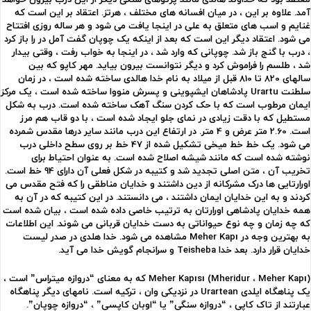
آمد. علاوه بر این ، در میان افسانه های مختلف ، هرتز. اعتقاد بر این است که
غنایم و اسب های متعلق به علی در اینجا یافت می شود و هر ساله روزی افتتاح
می شود. اعتقاد دیگر این است که بعد از اینکه یک چوپان گفت آمل در را باز کرد
، درب با گنج باز شد. چوپانی که وارد شد ، در اینجا به خواب رفت ، وقتی بیدار
شد ، طلسم را فراموش کرد و دیگر نتوانست بیرون بیاید. مهر کاپو که بین
سالهای 820 تا 810 قبل از میلاد به نام خدا هالدی ساخته شده است ، در زمان
سلطنت Urartu پادشاهان ایشپوینی و پسرش منووا ساخته شده است ، یک مرکز
ایمان مرطوب است که با حک کردن سنگ آهک ساخته شده است. درب به شکل
مستطیل که با دقت زیادی در نمای جلو ایجاد شده است ، با دو قاب هم مرز
است. 2.60 متر عرض و 4 متر. در ارتفاع این درب مانند سایر درها مقدس شمرده
می شود. یک خط خط میخی تشکیل شده از 47 خط بر روی سطح داخلی درب
نوشته شده است که مانند شیشه اصلاح شده است. به عنوان احتیاط برای
تخریب آن ، متن اصلی تجدید شد و كتیبه در شکل فعلی آن دارای 94 خط است.
اورارتایی ها درک مشرکانه از دین داشتند و خدایان مناطقی را که فتح مقدس می
کردند و به این خدایان ایمان داشتند ، می دانستند. در این کتیبه که در آن به
همه خدایان پادشاهی اورارتان به ترتیب خاصی داده شده است ، بیان شده است
که چه زمان و چه نوع حیواناتی به دست خدایان قربانی می شوند. این اطلاعات
به بهترین وجه در Meher Kapı مشاهده می شود. خدا هلدی در صدر لیست
خدایان قرار دارد. بعد خدا Teisheba و سرانجام گویش خدا می آید.
Meher Kapısı (Mheridur ، Meher Kapı) که به معنای “دروازه میتراس” است ،
یک پناهگاه ایلدی Urartean در نزدیکی وان ، ترکیه است. نامهای دیگر پناهگاه
عبارتند از تاک کاپی ، “دروازه سنگی” یا “اوبان کاپسی” ، “دروازه چوپان”.