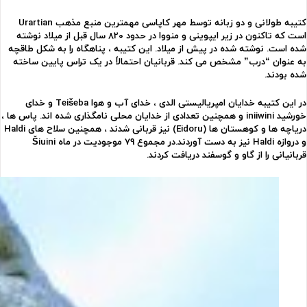
کتیبه طولانی و دو زبانه توسط مهر کاپاسی مهمترین منبع مذهب Urartian
است که تاکنون در زیر ایپوینی و منووا در حدود 820 سال قبل از میلاد نوشته
شده است. نوشته شده در پیش از میلاد. این کتیبه ، پناهگاه را به شکل طاقچه
به عنوان “درب” مشخص می کند. قربانیان احتمالاً در یک تراس پایین ساخته
شده بودند.
در این کتیبه خدایان امپریالیستی الدی ، خدای آب و هوا Teišeba و خدای
خورشید iniiwini و همچنین تعدادی از خدایان محلی نامگذاری شده اند. پاس ها ،
دریاچه ها و کوهستان ها (Eidoru) نیز قربانی شدند ، همچنین سلاح های Haldi
و دروازه Haldi نیز به دست آوردند.در مجموع 79 موجودیت در ماه Šiuini
قربانیانی را از گاو و گوسفند دریافت کردند.