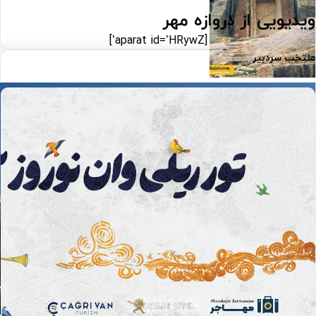
ویدیویی از
دروازه مهر
[aparat id=’HRywZ’]
منتخب سردبیر