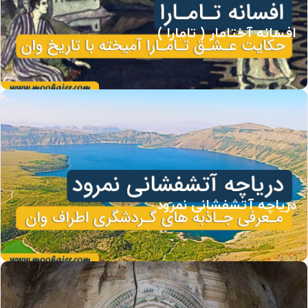
افسانه آختامار ( تامارا )
دریاچه آتشفشانی نمرود