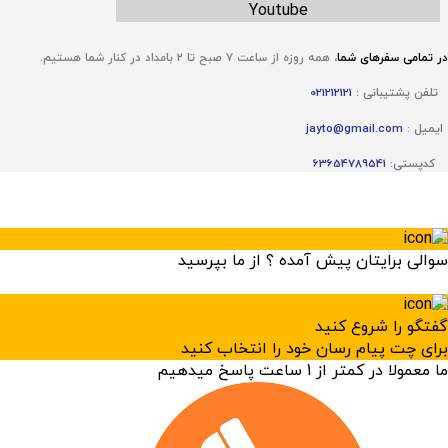
Youtube
در تمامی سفر‌های شما
،
همه روزه از ساعت ۷ صبح تا ۲ بامداد در کنار شما هستیم.
تلفن پشتیبانی :
021212121
ایمیل :
jayto@gmail.com
کدپستی:
63654789541
سوالی برایتان پیش آمده ؟ از ما بپرسید
×
گفتگو را شروع کنید
برای چت پیام رسان خود را انتخاب کنید
ما معمولا در کمتر از 1 ساعت پاسخ میدهیم