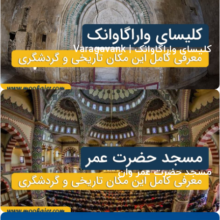
کلیسای واراگاوانک | Varagavank
مسجد حضرت عمر وان