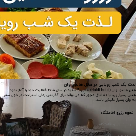
لذت یک شب رویایی در هتل هالدی وان
هتل هالدی وان (Haldi hotel) هتلی 4 ستاره در سال ۲۰۱۵ فعالیت خود را آغاز نمود.
هتلی بسیار زیبا با 80 اتاق مجهز که می‌تواند برای گذراندن زمان استراحت در طول سفر
به وان بسیار دلپذیر باشد.
نحوه رزرو اقامتگاه
راهنمای رزرو اقامتگاه
شیوه های پرداخت