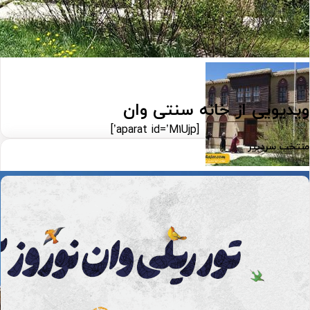
ویدیویی از
خانه سنتی وان
[aparat id=’M1Ujp’]
منتخب سردبیر