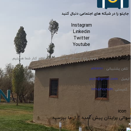
جایتو را در شبکه های اجتماعی دنبال کنید
Instagram
Linkedin
Twitter
Youtube
در تمامی سفر‌های شما
،
همه روزه از ساعت ۷ صبح تا ۲ بامداد در کنار شما هستیم.
تلفن پشتیبانی :
021212121
ایمیل :
jayto@gmail.com
کدپستی:
63654789541
سوالی برایتان پیش آمده ؟ از ما بپرسید
×