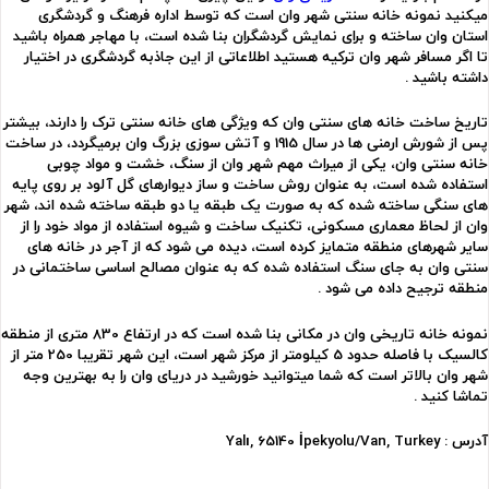
میکنید نمونه خانه سنتی شهر وان است که توسط اداره فرهنگ و گردشگری
استان وان ساخته و برای نمایش گردشگران بنا شده است، با مهاجر همراه باشید
تا اگر مسافر شهر وان ترکیه هستید اطلاعاتی از این جاذبه گردشگری در اختیار
داشته باشید .
تاریخ ساخت خانه های سنتی وان که ویژگی های خانه سنتی ترک را دارند، بیشتر
پس از شورش ارمنی ها در سال 1915 و آتش سوزی بزرگ وان برمیگردد، در ساخت
خانه سنتی وان، یکی از میراث مهم شهر وان از سنگ، خشت و مواد چوبی
استفاده شده است، به عنوان روش ساخت و ساز دیوارهای گل آلود بر روی پایه
های سنگی ساخته شده که به صورت یک طبقه یا دو طبقه ساخته شده اند، شهر
وان از لحاظ معماری مسکونی، تکنیک ساخت و شیوه استفاده از مواد خود را از
سایر شهرهای منطقه متمایز کرده است، دیده می شود که از آجر در خانه های
سنتی وان به جای سنگ استفاده شده که به عنوان مصالح اساسی ساختمانی در
منطقه ترجیح داده می شود .
نمونه خانه تاریخی وان در مکانی بنا شده است که در ارتفاع 830 متری از منطقه
کالسیک با فاصله حدود 5 کیلومتر از مرکز شهر است، این شهر تقریبا 250 متر از
شهر وان بالاتر است که شما میتوانید خورشید در دریای وان را به بهترین وجه
تماشا کنید .
آدرس : Yalı, 65140 İpekyolu/Van, Turkey